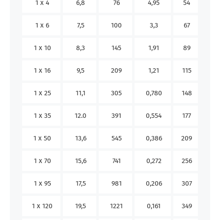
1 x 4
6,8
76
4,95
54
40
1 x 6
7,5
100
3,3
67
53
1 x 10
8,3
145
1,91
89
74
1 x 16
9,5
209
1,21
115
101
1 x 25
11,1
305
0,780
148
135
1 x 35
12.0
391
0,554
177
169
1 x 50
13,6
545
0,386
209
207
1 x 70
15,6
741
0,272
256
268
1 x 95
17,5
981
0,206
307
328
1 x 120
19,5
1221
0,161
349
383