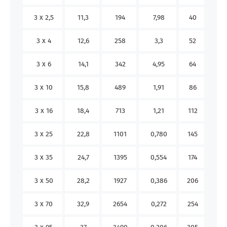
3 x 2,5
11,3
194
7,98
40
32
3 x 4
12,6
258
3,3
52
42
3 x 6
14,1
342
4,95
64
53
3 x 10
15,8
489
1,91
86
74
3 x 16
18,4
713
1,21
112
98
3 x 25
22,8
1101
0,780
145
133
3 x 35
24,7
1395
0,554
174
162
3 x 50
28,2
1927
0,386
206
197
3 x 70
32,9
2654
0,272
254
250