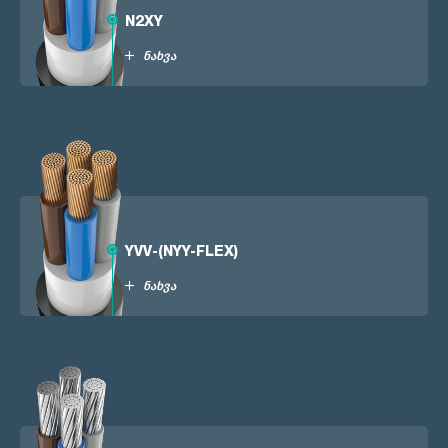
N2XY
ნახვა
YVV-(NYY-FLEX)
ნახვა