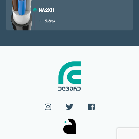
NA2XH
ნახვა