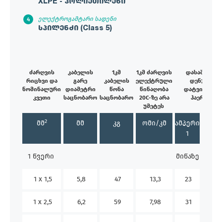
XLPE - პოლიეთილენი
ელექტროგამტარი სადენი
სპილენძი (Class 5)
ძარღვის
კაბელის
1კმ
1კმ ძარღვის
დასაშვები
რიცხვი და
გარე
კაბელის
ელექტრული
დენური
ნომინალური
დიამეტრი
წონა
წინაღობა
დატვირთვა
კვეთი
საცნობარო
საცნობარო
20C-ზე არა
ჰაერში
უმეტეს
2
მმ
მმ
კგ
ომი/კმ
ამპერი
ამპე
1
2
1 წვერი
მიწაზე
ჰაერ
1 x 1,5
5,8
47
13,3
23
-
1 x 2,5
6,2
59
7,98
31
-